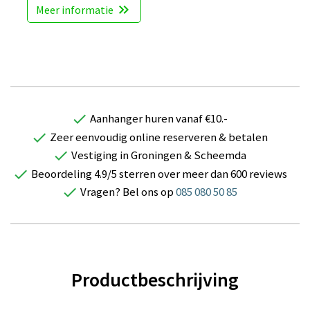
polig
keyboard_double_arrow_right
Meer informatie
€ 11,50
steunpoten zwaar
€ 376,00
check
Aanhanger huren vanaf €10.-
Bluetooth bediening via
check
Zeer eenvoudig online reserveren & betalen
telefoon app
check
Vestiging in Groningen & Scheemda
€ 485,00
check
Beoordeling 4.9/5 sterren over meer dan 600 reviews
check
Vragen? Bel ons op
085 080 50 85
Draadloze bediening via
handzender
€ 551,00
Graafbaksteun MT
Productbeschrijving
variant