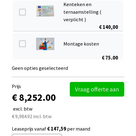
Kenteken en
ternaamstelling (
verplicht )
€ 140,00
Montage kosten
€ 75,00
Geen opties geselecteerd
Onderbouw disselslot
SCM
Prijs
€ 145,00
Vraag offerte aan
€ 8,252.00
Fijnmazig gaaskleed 220g
excl. btw
groot
€ 9,984.92 incl. btw
€ 79,00
Leaseprijs vanaf
€ 147,59
per maand
adapter 7-polig naar 13-