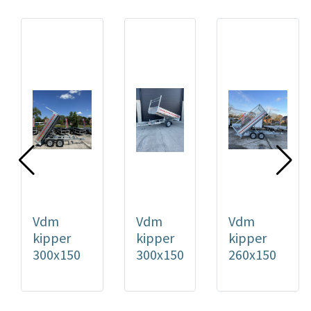
Vdm
Vdm
Vdm
kipper
kipper
kipper
300x150
300x150
260x150
750 kg
750 kg
750 kg
tandemas
enkelas
tandemas