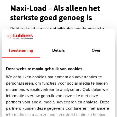
€ 366,00
Maxi-Load – Als alleen het
Loofrekken MT
sterkste goed genoeg is
300x150x80 variant
€ 1.050,00
De Maxi-Load-serie is ontwikkeld voor de zwaarste
taken en is de ideale keuze voor professionals die
Stalen opzetpanelen
300x150x80 MT variant
een aanhanger nodig hebben die dagelijks intensief
Toestemming
Details
Over
€ 1.182,00
gebruik aankan. Met een volledig gelast en
Oprijplaten Variant MT
thermisch verzinkt chassis, bladveren en sterke
Aluminium 175cm 2800kg
Deze website maakt gebruik van cookies
materialen is Maxi-Load gebouwd om zware
set
We gebruiken cookies om content en advertenties te
ladingen te vervoeren in de meest veeleisende
€ 685,00
personaliseren, om functies voor social media te bieden
omgevingen.
en om ons websiteverkeer te analyseren. Ook delen we
informatie over uw gebruik van onze site met onze
De serie omvat een breed scala aan
partners voor social media, adverteren en analyse. Deze
aanhangwagens, waaronder machinetransporters
partners kunnen deze gegevens combineren met andere
informatie die u aan ze heeft verstrekt of die ze hebben
voor zware machines, kippers die transport en