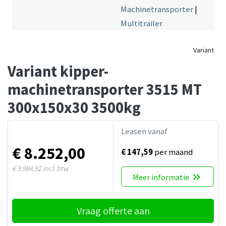
Machinetransporter
|
Multitrailer
Variant
Variant kipper-
machinetransporter 3515 MT
300x150x30 3500kg
Leasen vanaf
€ 8.252,00
€ 147,59
per maand
€ 9.984,92
incl. btw
keyboard_double_arrow_right
Meer informatie
Vraag offerte aan