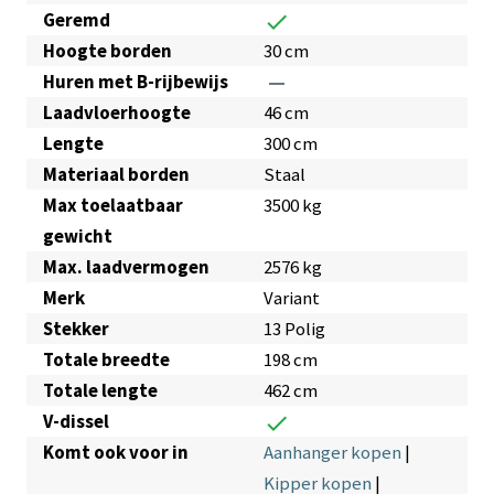
Geremd
check
Hoogte borden
30 cm
Huren met B-rijbewijs
remove
Laadvloerhoogte
46 cm
Lengte
300 cm
Materiaal borden
Staal
Max toelaatbaar
3500 kg
gewicht
Max. laadvermogen
2576 kg
Merk
Variant
Stekker
13 Polig
Totale breedte
198 cm
Totale lengte
462 cm
V-dissel
check
Komt ook voor in
Aanhanger kopen
|
Kipper kopen
|