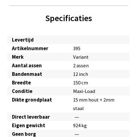
Specificaties
Levertijd
Artikelnummer
395
Merk
Variant
Aantal assen
2 assen
Bandenmaat
12 inch
Breedte
150 cm
Conditie
Maxi-Load
Dikte grondplaat
15 mm hout + 2mm
staal
Direct leverbaar
remove
Eigen gewicht
924 kg
Geen borg
remove