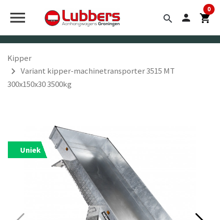


0
menu
person
shopping_cart
search
Kipper
navigate_next
Variant kipper-machinetransporter 3515 MT
300x150x30 3500kg
Uniek