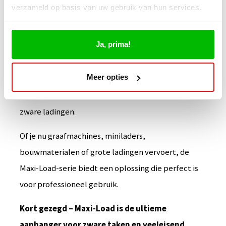
verzameld op basis van uw gebruik van hun services.
lossen combineren, en plateauwagens voor grote
materialen en voertuigen. Daarnaast zijn er 1-zijdige
Ja, prima!
en 3-zijdige kippers met elektrohydrauliek,
unittrailers met een brede binnenlaadruimte en
Meer opties
bladveren voor eenvoudig oprijden, evenals X-Line
aanhangwagens, ontworpen voor extra grote en
zware ladingen.
Of je nu graafmachines, miniladers,
bouwmaterialen of grote ladingen vervoert, de
Maxi-Load-serie biedt een oplossing die perfect is
voor professioneel gebruik.
Kort gezegd – Maxi-Load is de ultieme
aanhanger voor zware taken en veeleisend