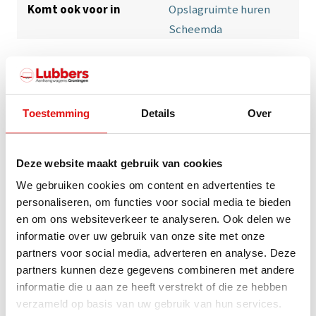
Komt ook voor in
Opslagruimte huren
Scheemda
Opslagbox scheemda 33m3 L
5.90 x b 2.35 x h 2.39 M
Toestemming
Details
Over
mail voor beschikbaarheid
Deze website maakt gebruik van cookies
We gebruiken cookies om content en advertenties te
personaliseren, om functies voor social media te bieden
check
Aanhanger huren vanaf €10.-
en om ons websiteverkeer te analyseren. Ook delen we
check
Zeer eenvoudig online reserveren & betalen
informatie over uw gebruik van onze site met onze
check
Vestiging in Groningen & Scheemda
partners voor social media, adverteren en analyse. Deze
check
Beoordeling 4.9/5 sterren over meer dan 600 reviews
partners kunnen deze gegevens combineren met andere
informatie die u aan ze heeft verstrekt of die ze hebben
check
Vragen? Bel ons op
085 080 50 85
verzameld op basis van uw gebruik van hun services.