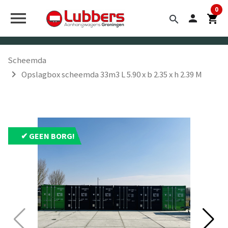


0
menu
person
shopping_cart
search
Scheemda
navigate_next
Opslagbox scheemda 33m3 L 5.90 x b 2.35 x h 2.39 M
✔ GEEN BORG!