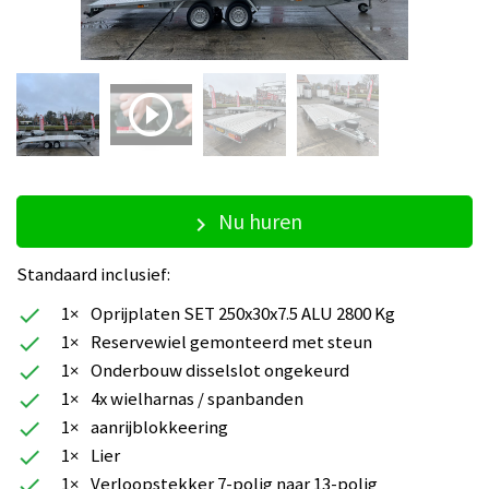
play_circle_outline
Nu huren
keyboard_arrow_right
Standaard inclusief:
1×
Oprijplaten SET 250x30x7.5 ALU 2800 Kg
check
1×
Reservewiel gemonteerd met steun
check
1×
Onderbouw disselslot ongekeurd
check
1×
4x wielharnas / spanbanden
check
1×
aanrijblokkeering
check
1×
Lier
check
1×
Verloopstekker 7-polig naar 13-polig
check