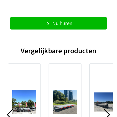
Nu huren
keyboard_arrow_right
Vergelijkbare producten