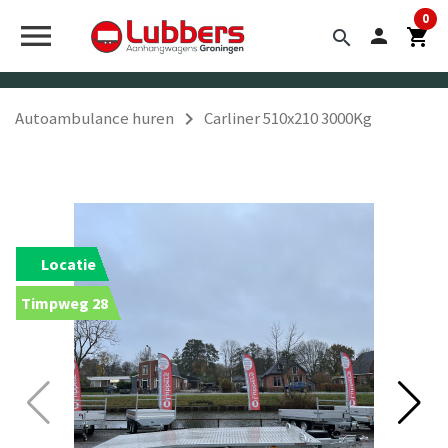


0
menu
person
shopping_cart
search
navigate_next
Autoambulance huren
Carliner 510x210 3000Kg
Locatie
Timpweg 28