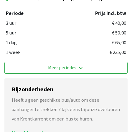
Periode
Prijs Incl. btw
3 uur
€ 40,00
5 uur
€ 50,00
1 dag
€ 65,00
1 week
€ 235,00
Meer periodes
keyboard_arrow_down
Bijzonderheden
Heeft u geen geschikte bus/auto om deze
aanhanger te trekken ? kijk eens bij onze overburen
van Krentkarrent om een bus te huren.