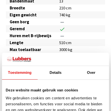
Bandenmaat
13
Breedte
210 cm
Eigen gewicht
740 kg
Geen borg
remove
Geremd
check
Huren met B-rijbewijs
remove
Lengte
510 cm
Max toelaatbaar
3000 kg
gewicht
Max. laadvermogen
2260 kg
Merk
Carliner
Toestemming
Details
Over
Stekker
13 Polig
V-dissel
check
Deze website maakt gebruik van cookies
Komt ook voor in
Autoambulance huren
Groningen
We gebruiken cookies om content en advertenties te
personaliseren, om functies voor social media te bieden
en om ons websiteverkeer te analyseren. Ook delen we